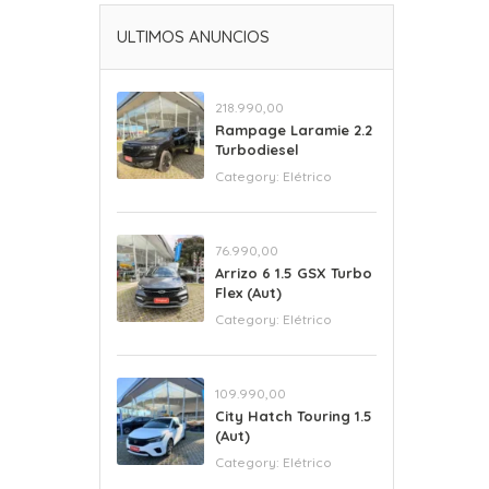
ULTIMOS ANUNCIOS
218.990,00
Rampage Laramie 2.2
Turbodiesel
Category:
Elétrico
76.990,00
Arrizo 6 1.5 GSX Turbo
Flex (Aut)
Category:
Elétrico
109.990,00
City Hatch Touring 1.5
(Aut)
Category:
Elétrico