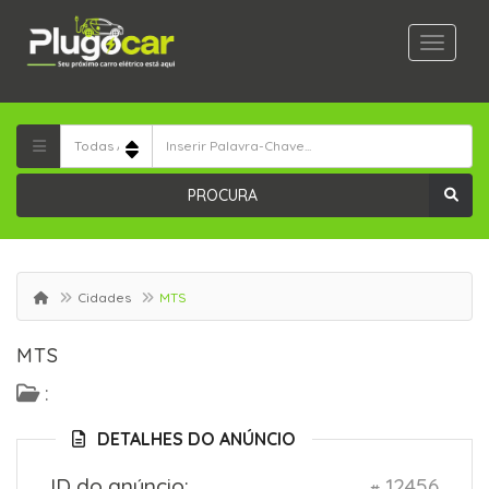
PROCURA
Cidades
MTS
MTS
:
DETALHES DO ANÚNCIO
ID do anúncio:
12456