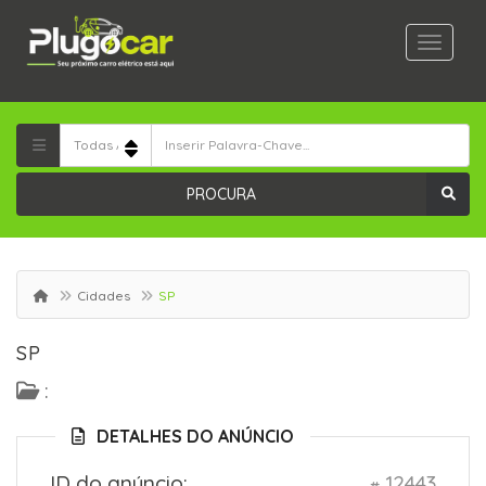
PROCURA
Cidades
SP
SP
:
DETALHES DO ANÚNCIO
ID do anúncio:
12443